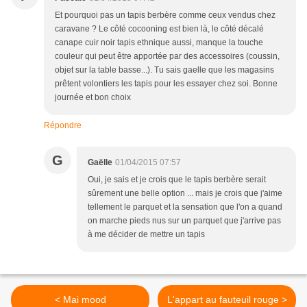
Et pourquoi pas un tapis berbère comme ceux vendus chez
caravane ? Le côté cocooning est bien là, le côté décalé
canape cuir noir tapis ethnique aussi, manque la touche
couleur qui peut être apportée par des accessoires (coussin,
objet sur la table basse...). Tu sais gaelle que les magasins
prêtent volontiers les tapis pour les essayer chez soi. Bonne
journée et bon choix
Répondre
G
Gaëlle
01/04/2015 07:57
Oui, je sais et je crois que le tapis berbère serait
sûrement une belle option ... mais je crois que j'aime
tellement le parquet et la sensation que l'on a quand
on marche pieds nus sur un parquet que j'arrive pas
à me décider de mettre un tapis
< Mai mood
L'appart au fauteuil rouge >