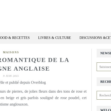
FOOD & RECETTES
LIVRES & CULTURE
DISCUSSIONS &C
MAISONS
NEWS
ROMANTIQUE DE LA
NE ANGLAISE
9 JUIN 2015
RECH
lle et publié depuis Overblog
s de pierres, de jolies fleurs dans des tons de rose et
en beige et gris parfois souligné de rose poudré, cet
ntisme anglosaxon.
WELC