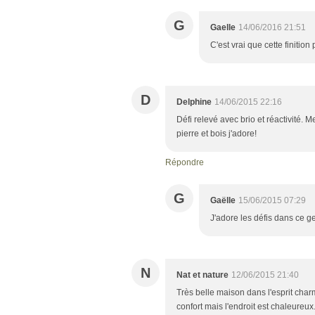
G
Gaelle
14/06/2016 21:51
C'est vrai que cette finiti
D
Delphine
14/06/2015 22:16
Défi relevé avec brio et réactivité.
pierre et bois j'adore!
Répondre
G
Gaëlle
15/06/2015 07:29
J'adore les défis dans ce g
N
Nat et nature
12/06/2015 21:40
Très belle maison dans l'esprit char
confort mais l'endroit est chaleureux