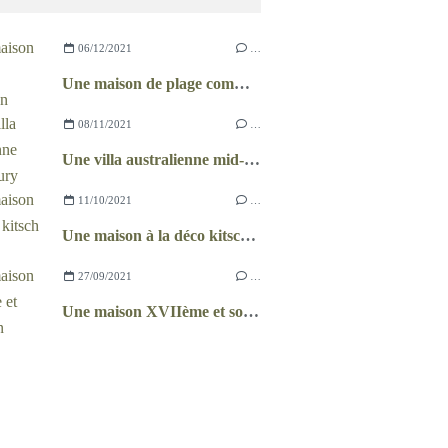
06/12/2021
…
Une maison de plage comme un chalet
08/11/2021
…
Une villa australienne mid-century
11/10/2021
…
Une maison à la déco kitsch et récup
27/09/2021
…
Une maison XVIIème et son jardin