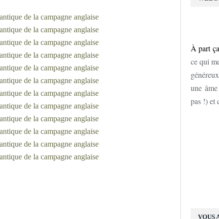
À part ça
ce qui me
généreux
une âme d
pas !) et
VOUS 