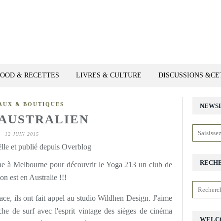
FOOD & RECETTES
LIVRES & CULTURE
DISCUSSIONS &C
AUX & BOUTIQUES
NEWS
AUSTRALIEN
12 JUIN 2015
lle et publié depuis Overblog
RECH
ne à Melbourne pour découvrir le Yoga 213 un club de
 on est en Australie !!!
space, ils ont fait appel au studio Wildhen Design. J'aime
che de surf avec l'esprit vintage des sièges de cinéma
WELC