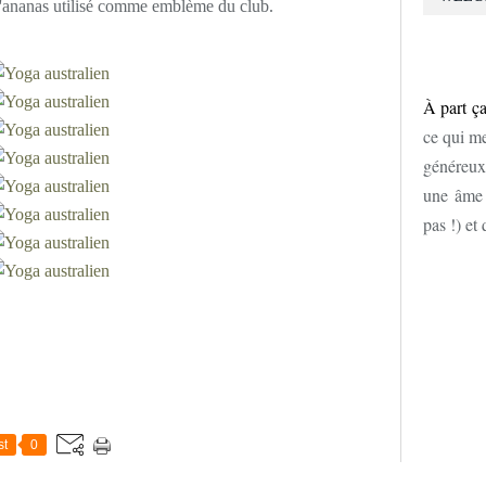
e l'ananas utilisé comme emblème du club.
À part ça
ce qui me
généreux
une âme d
pas !) et
st
0