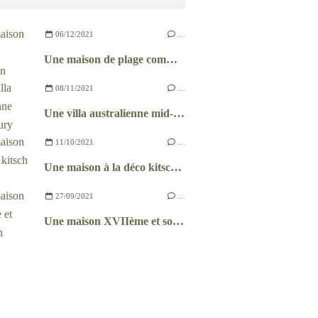
06/12/2021
…
Une maison de plage comme un chalet
08/11/2021
…
Une villa australienne mid-century
11/10/2021
…
Une maison à la déco kitsch et récup
27/09/2021
…
Une maison XVIIème et son jardin