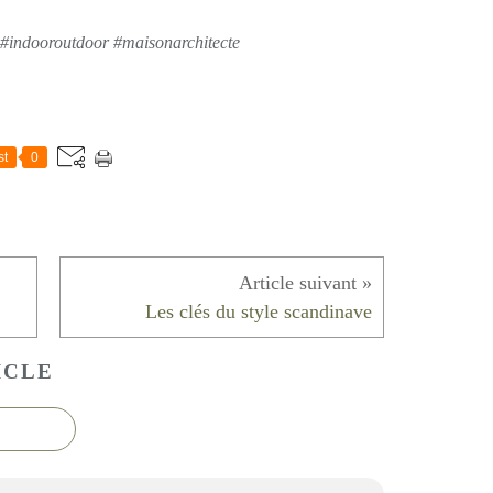
n #indooroutdoor #maisonarchitecte
st
0
Les clés du style scandinave
ICLE