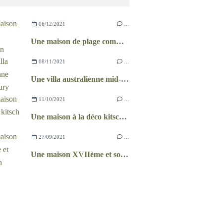
06/12/2021
…
Une maison de plage comme un chalet
08/11/2021
…
Une villa australienne mid-century
11/10/2021
…
Une maison à la déco kitsch et récup
27/09/2021
…
Une maison XVIIème et son jardin