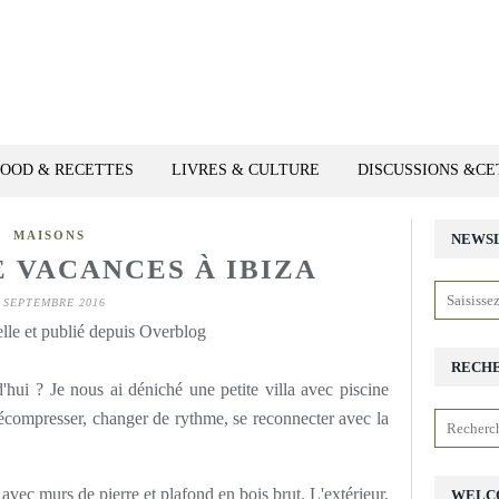
FOOD & RECETTES
LIVRES & CULTURE
DISCUSSIONS &C
MAISONS
NEWS
E VACANCES À IBIZA
 SEPTEMBRE 2016
lle et publié depuis Overblog
RECH
'hui ? Je nous ai déniché une petite villa avec piscine
 décompresser, changer de rythme, se reconnecter avec la
avec murs de pierre et plafond en bois brut. L'extérieur,
WELC