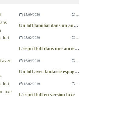
15/09/2020
…
Un loft familial dans un ancien garage
25/02/2020
…
L'esprit loft dans une ancienne grange
16/04/2019
…
Un loft avec fantaisie espagnole
15/02/2019
…
L'esprit loft en version luxe