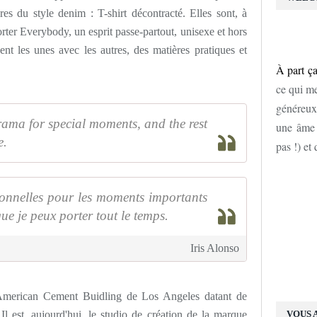
res du style denim : T-shirt décontracté. Elles sont, à
orter Everybody, un esprit passe-partout, unisexe et hors
nt les unes avec les autres, des matières pratiques et
À part ça
ce qui me
généreux
rama for special moments, and the rest
une âme d
e.
pas !) et
ionnelles pour les moments importants
que je peux porter tout le temps.
Iris Alonso
American Cement Buidling de Los Angeles datant de
 Il est, aujourd'hui, le studio de création de la marque
VOUS 