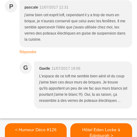
P
pascale
11/07/2017 12:31
j'aime bien cet esprit loft, cependant il y a trop de murs en
brique, je n'aurais conservé que celui avec les fenêtres. Il me
semble apercevoir l'idée que j'avais utilisée chez moi, les
verres des poteaux électriques en guise de suspension dans
la cuisine.
Répondre
G
Gaelle
11/07/2017 19:06
L'espace de ce loft me semble bien aéré et du coup
j'aime bien ces deux murs de briques. Je trouve
qu'ils apportent un peu de vie fac aux murs blancs (et
pourtant j'aime le blanc !!!). Oui, tu as raison, ça
ressemble à des verres de poteaux électriques ...
< Humeur Déco #126
Hôtel Eden Locke à
Edinburgh >