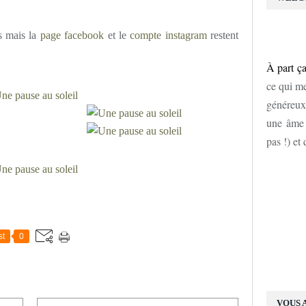
s mais la
page facebook
et le
compte instagram
restent
À part ça
ce qui me
généreux
une âme d
pas !) et
st
0
VOUS 