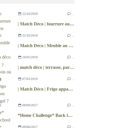
22/10/2020
…
| Match Déco | fourrure ou plaid en laine
31/10/2019
…
| Match Déco | Meuble au sol ou meuble suspendu ?
16/05/2019
…
| match déco | terrasse, parquet bois ou pavement pierre ?
07/03/2019
…
| Match Déco | Frigo apparent ou frigo intégré ?
08/09/2017
…
*Home Challenge* Back to school
09/06/2017
…