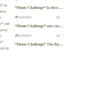
*Home Challenge* la déco outdoor
05/05/2017
…
*Home Challenge* une caravane pour chambre d'hôtel
07/04/2017
…
*Home Challenge* The Bureau ou l'art de travailler