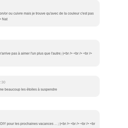
ton/or ou cuivre mais je trouve qu'avec de la couleur c'est pas
> Nat
'arrive pas à aimer l'un plus que l'autre;-)<br /> <br /> <br />
2:30
aime beaucoup les étoiles à suspendre
r DIY pour les prochaines vacances ... ;-)<br /> <br /> <br /> <br