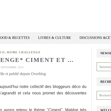
FOOD & RECETTES
LIVRES & CULTURE
DISCUSSIONS &C
,
ÉCO
HOME CHALLENGE
NEWS
NGE* CIMENT ET ...
 SEPTEMBRE 2014
lle et publié depuis Overblog
RECH
aujourd'hui notre collectif des bloggeurs déco du
'agrandit et cela nous promet des découvertes
 avons retenu le thème "Ciment". Matière très
WELC