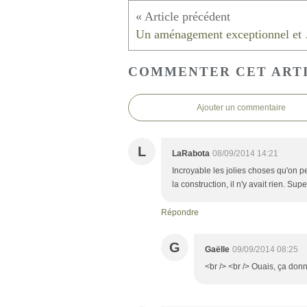
Un amén
COMMENTER CET ART
Ajouter un commentaire
L
LaRabota
08/09/2014 14:21
Incroyable les jolies choses qu'on p
la construction, il n'y avait rien. Sup
Répondre
G
Gaëlle
09/09/2014 08:25
<br /> <br /> Ouais, ça donne