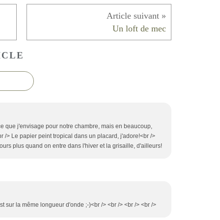
Un loft de mec
ICLE
t ce que j'envisage pour notre chambre, mais en beaucoup,
r /> Le papier peint tropical dans un placard, j'adore!<br />
ours plus quand on entre dans l'hiver et la grisaille, d'ailleurs!
est sur la même longueur d'onde ;-)<br /> <br /> <br /> <br />