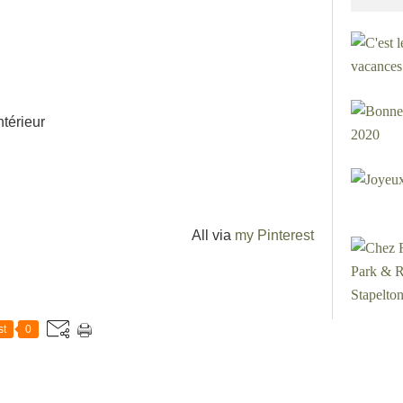
térieur
All via
my Pinterest
st
0