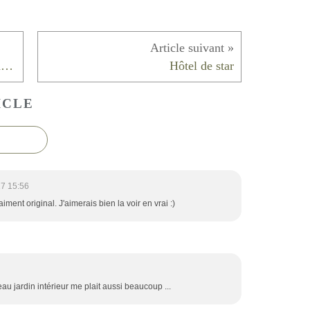
Transformer des locaux professionnels en appartement
Hôtel de star
ICLE
7 15:56
ent original. J'aimerais bien la voir en vrai :)
au jardin intérieur me plait aussi beaucoup ...