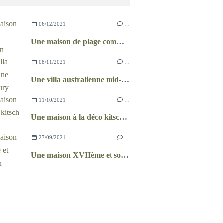
06/12/2021
…
Une maison de plage comme un chalet
08/11/2021
…
Une villa australienne mid-century
11/10/2021
…
Une maison à la déco kitsch et récup
27/09/2021
…
Une maison XVIIème et son jardin