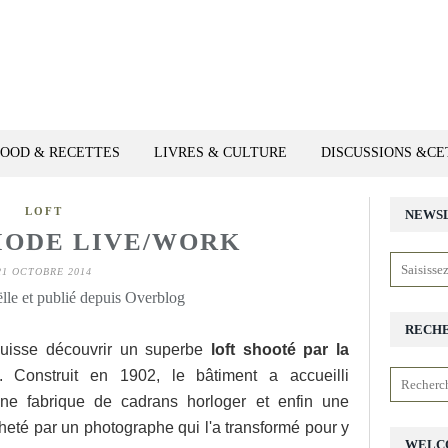
FOOD & RECETTES
LIVRES & CULTURE
DISCUSSIONS &C
LOFT
NEWS
MODE LIVE/WORK
21 OCTOBRE 2014
lle et publié depuis Overblog
RECH
uisse découvrir un superbe
loft shooté par la
. Construit en 1902, le bâtiment a accueilli
une fabrique de cadrans horloger et enfin une
cheté par un photographe qui l'a transformé pour y
WELC