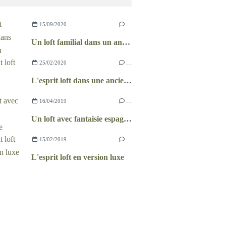
15/09/2020
…
Un loft familial dans un ancien garage
25/02/2020
…
L'esprit loft dans une ancienne grange
16/04/2019
…
Un loft avec fantaisie espagnole
15/02/2019
…
L'esprit loft en version luxe