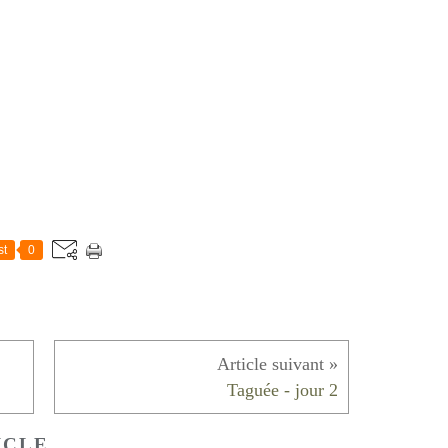
st
0
Taguée - jour 2
ICLE