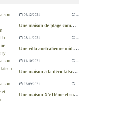
06/12/2021
…
Une maison de plage comme un chalet
08/11/2021
…
Une villa australienne mid-century
11/10/2021
…
Une maison à la déco kitsch et récup
27/09/2021
…
Une maison XVIIème et son jardin