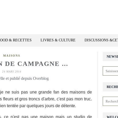
FOOD & RECETTES
LIVRES & CULTURE
DISCUSSIONS &C
MAISONS
NEWS
 DE CAMPAGNE ...
24 MARS 2014
lle et publié depuis Overblog
RECH
, je ne suis pas une grande fan des maisons de
fleurs et gros troncs d'arbre, c'est pas mon truc.
bien tentée par quelques jours de détente.
ès, ce n'est pas une maison mais un studio de
WELC