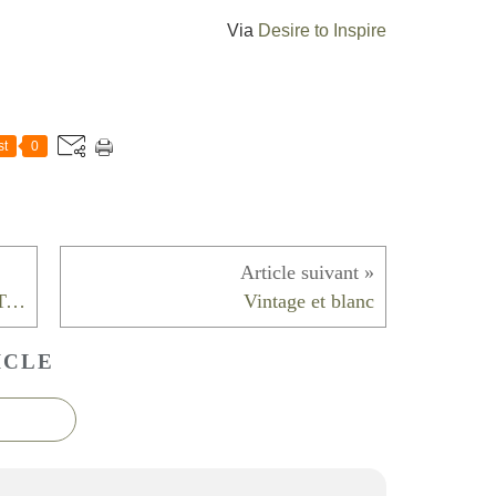
Via
Desire to Inspire
st
0
Un peu d'Australie dans un loft à Tribeca
Vintage et blanc
ICLE