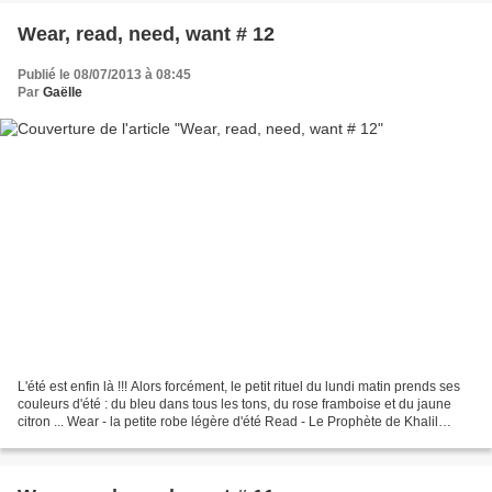
Wear, read, need, want # 12
Publié le 08/07/2013 à 08:45
Par
Gaëlle
L'été est enfin là !!! Alors forcément, le petit rituel du lundi matin prends ses
couleurs d'été : du bleu dans tous les tons, du rose framboise et du jaune
citron ... Wear - la petite robe légère d'été Read - Le Prophète de Khalil
Gibran, une très jolie...