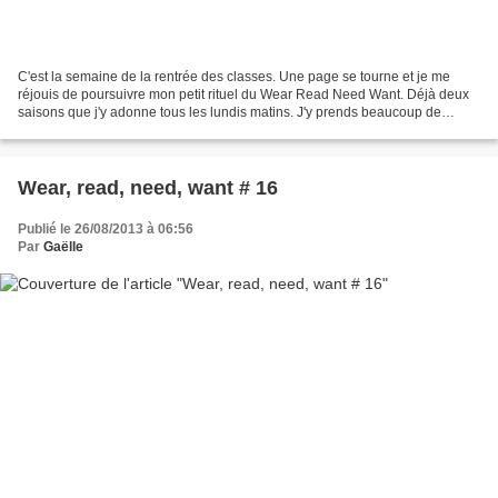
C'est la semaine de la rentrée des classes. Une page se tourne et je me
réjouis de poursuivre mon petit rituel du Wear Read Need Want. Déjà deux
saisons que j'y adonne tous les lundis matins. J'y prends beaucoup de
plaisir. Je pense donc que c'est parti...
Wear, read, need, want # 16
Publié le 26/08/2013 à 06:56
Par
Gaëlle