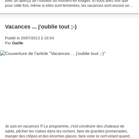
avec un aperçu de l'humeur du moment en images. Et vous allez voir que
pour cette fois, même si elles sont terminées, les vacances sont encore un
peu dans la tête. Wear - une...
Vacances ... j'oublie tout ;-)
Publié le 20/07/2013 à 10:54
Par
Gaëlle
Je suis en vacances !!! Le programme, c'est construire des chateaux de
sable, pêcher les crabes dans les rochers, faire de grandes promenades,
manger des crêpes et des énormes glaces, faire voler le cerf-volant quand il