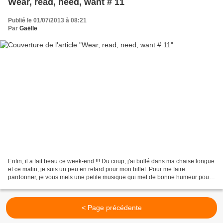
Wear, read, need, want # 11
Publié le 01/07/2013 à 08:21
Par
Gaëlle
Enfin, il a fait beau ce week-end !!! Du coup, j'ai bullé dans ma chaise longue
et ce matin, je suis un peu en retard pour mon billet. Pour me faire
pardonner, je vous mets une petite musique qui met de bonne humeur pour
toute la journée ;-) Wear - je...
< Page précédente