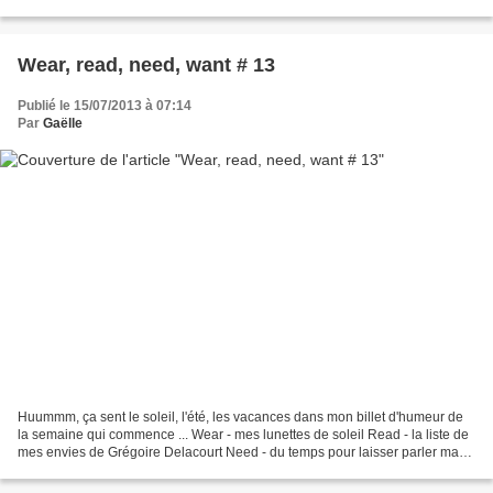
y a du vent, prendre le temps de...
Wear, read, need, want # 13
Publié le 15/07/2013 à 07:14
Par
Gaëlle
Huummm, ça sent le soleil, l'été, les vacances dans mon billet d'humeur de
la semaine qui commence ... Wear - mes lunettes de soleil Read - la liste de
mes envies de Grégoire Delacourt Need - du temps pour laisser parler ma
créativité Want - une énorme...