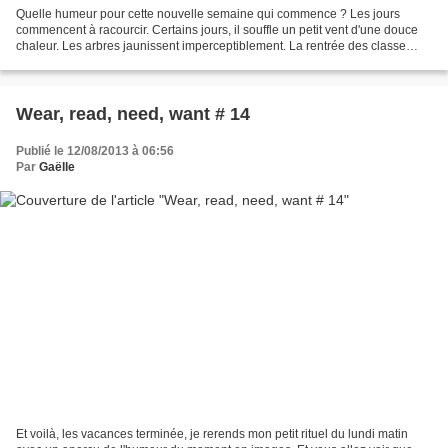
Quelle humeur pour cette nouvelle semaine qui commence ? Les jours
commencent à racourcir. Certains jours, il souffle un petit vent d'une douce
chaleur. Les arbres jaunissent imperceptiblement. La rentrée des classe
montre le bout de son nez dans nos...
Wear, read, need, want # 14
Publié le 12/08/2013 à 06:56
Par
Gaëlle
Et voilà, les vacances terminée, je rerends mon petit rituel du lundi matin