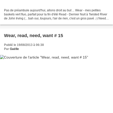
Pas de préambule aujourd'hui, allons droit au but ... Wear - mes petites
baskets vert fluo, parfait pour la fin d'été Read - Dernier Nuit à Twisted River
de John Irving (... bah oui, toujours, l'air de rien, c'est un gros pavé ;-) Need -
Une nouvelle...
Wear, read, need, want # 15
Publié le 19/08/2013 à 06:38
Par
Gaëlle