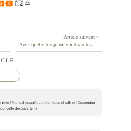
st
0
Avec quelle blogeuse voudrais-tu aller boire un verre en terrasse ?
ICLE
rêve ! Tout est magnifique, bien dosé et raffiné ! Cocooning
our cette découverte ;-)