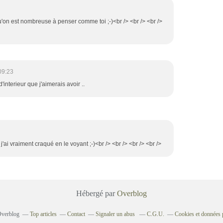
qu'on est nombreuse à penser comme toi ;-)<br /> <br /> <br />
09:23
d'interieur que j'aimerais avoir ..
 j'ai vraiment craqué en le voyant ;-)<br /> <br /> <br /> <br />
Hébergé par
Overblog
 Overblog
Top articles
Contact
Signaler un abus
C.G.U.
Cookies et données 