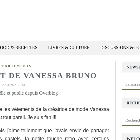
FOOD & RECETTES
LIVRES & CULTURE
DISCUSSIONS &C
PPARTEMENTS
NEWS
T DE VANESSA BRUNO
23 AOÛT 2013
lle et publié depuis Overblog
RECH
re les vêtements de la créatrice de mode Vanessa
out pareil. Je suis fan !!!
s j'aime tellement que j'avais envie de partager
 pastels, la petite touche retro avec certains
WELC