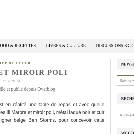
FOOD & RECETTES
LIVRES & CULTURE
DISCUSSIONS &C
OUP DE COEUR
NEWS
ET MIROIR POLI
26 JUIN 2014
lle et publié depuis Overblog
RECH
est en réalité une table de repas et avec quelle
 !!! Marbre et miroir poli, métal laqué noir et cuir
esigner belge Ben Storms, pour concevoir cette
WELC