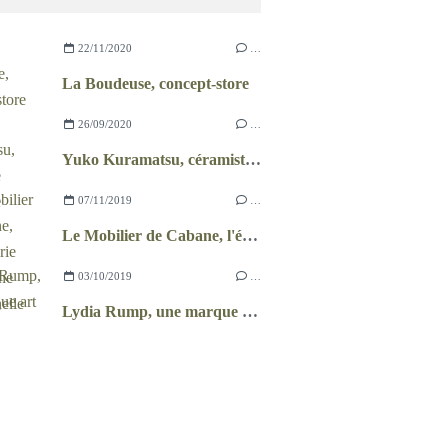
22/11/2020
…
La Boudeuse, concept-store
26/09/2020
…
Yuko Kuramatsu, céramiste japonaise
07/11/2019
…
Le Mobilier de Cabane, l'ébénisterie canadienne traditionnelle
03/10/2019
…
Lydia Rump, une marque art et design