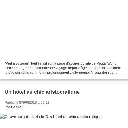
"Prêt à voyager", tout est dit sur la page d'accueil du site de Peggy Wong .
Cette photographe californienne voyage depuis l'âge de 8 ans et considère
la photographie comme un prolongement d'elle-même. A regarder ses
photos, on la sent amoureuse des belles...
Un hôtel au chic aristocratique
Publié le 07/06/2013 à 06:13
Par
Gaëlle