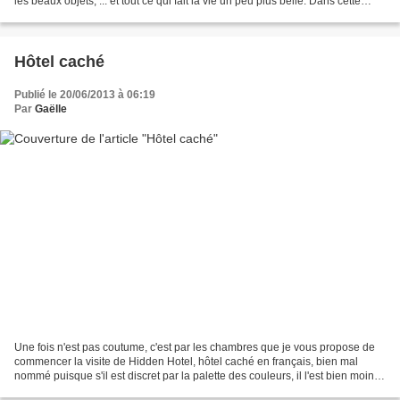
les beaux objets, ... et tout ce qui fait la vie un peu plus belle. Dans cette
maison bien vivante,...
Hôtel caché
Publié le 20/06/2013 à 06:19
Par
Gaëlle
Une fois n'est pas coutume, c'est par les chambres que je vous propose de
commencer la visite de Hidden Hotel, hôtel caché en français, bien mal
nommé puisque s'il est discret par la palette des couleurs, il l'est bien moins
par son concept et le choix...