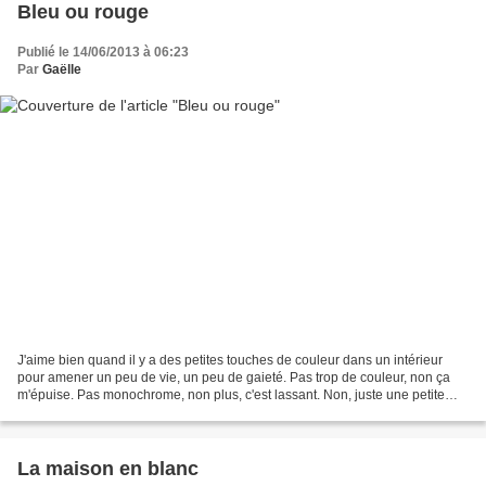
Bleu ou rouge
Publié le 14/06/2013 à 06:23
Par
Gaëlle
J'aime bien quand il y a des petites touches de couleur dans un intérieur
pour amener un peu de vie, un peu de gaieté. Pas trop de couleur, non ça
m'épuise. Pas monochrome, non plus, c'est lassant. Non, juste une petite
touche ... mais quelle couleur...
La maison en blanc