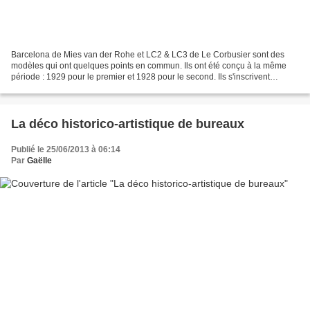
Barcelona de Mies van der Rohe et LC2 & LC3 de Le Corbusier sont des
modèles qui ont quelques points en commun. Ils ont été conçu à la même
période : 1929 pour le premier et 1928 pour le second. Ils s'inscrivent
comme référence dans le parcours de deux...
La déco historico-artistique de bureaux
Publié le 25/06/2013 à 06:14
Par
Gaëlle