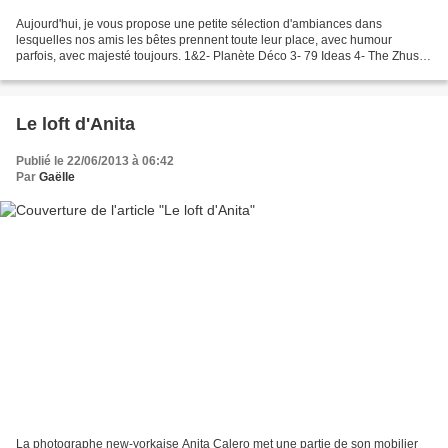
Aujourd'hui, je vous propose une petite sélection d'ambiances dans
lesquelles nos amis les bêtes prennent toute leur place, avec humour
parfois, avec majesté toujours. 1&2- Planète Déco 3- 79 Ideas 4- The Zhush
5- Découvrir Design 6- Mix and Chic All...
Le loft d'Anita
Publié le 22/06/2013 à 06:42
Par
Gaëlle
La photographe new-yorkaise Anita Calero met une partie de son mobilier