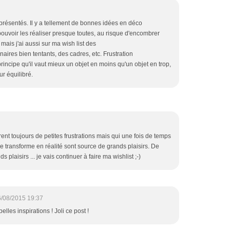
 présentés. Il y a tellement de bonnes idées en déco
pouvoir les réaliser presque toutes, au risque d'encombrer
, mais j'ai aussi sur ma wish list des
naires bien tentants, des cadres, etc. Frustration
ncipe qu'il vaut mieux un objet en moins qu'un objet en trop,
ur équilibré.
rent toujours de petites frustrations mais qui une fois de temps
se transforme en réalité sont source de grands plaisirs. De
ds plaisirs ... je vais continuer à faire ma wishlist ;-)
/08/2015 19:37
lles inspirations ! Joli ce post !