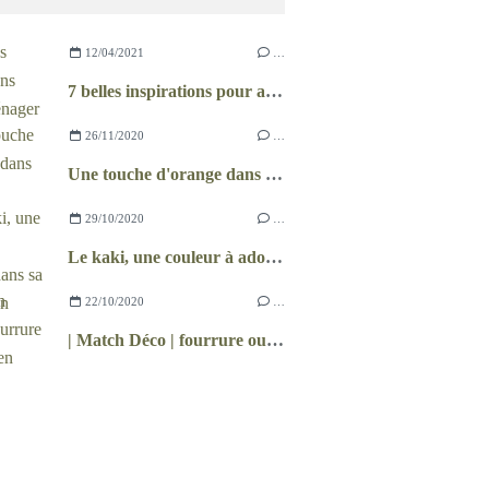
12/04/2021
…
7 belles inspirations pour aménager le jardin
26/11/2020
…
Une touche d'orange dans ma déco
29/10/2020
…
Le kaki, une couleur à adopter dans sa décoration
22/10/2020
…
| Match Déco | fourrure ou plaid en laine