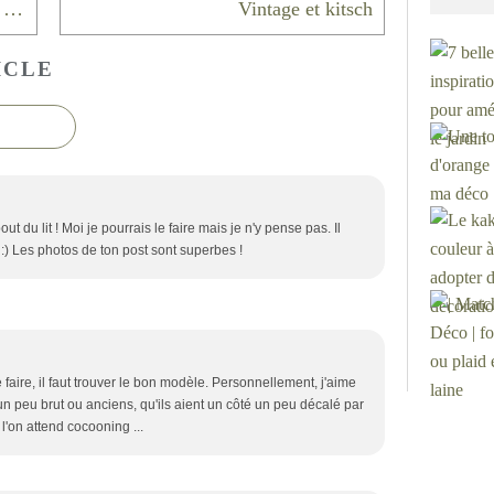
Un appartement rénové par Felipe Hess
Vintage et kitsch
ICLE
t du lit ! Moi je pourrais le faire mais je n'y pense pas. Il
 :) Les photos de ton post sont superbes !
aire, il faut trouver le bon modèle. Personnellement, j'aime
un peu brut ou anciens, qu'ils aient un côté un peu décalé par
'on attend cocooning ...