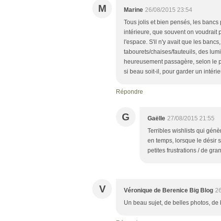
M
Marine
26/08/2015 23:54
Tous jolis et bien pensés, les bancs
intérieure, que souvent on voudrait 
l'espace. S'il n'y avait que les bancs
tabourets/chaises/fauteuils, des lumi
heureusement passagère, selon le pri
si beau soit-il, pour garder un intérie
Répondre
G
Gaëlle
27/08/2015 21:55
Terribles wishlists qui génè
en temps, lorsque le désir 
petites frustrations / de gran
V
Véronique de Berenice Big Blog
26
Un beau sujet, de belles photos, de be