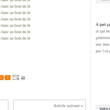
À part ça
ce qui me
généreux
une âme d
pas !) et
st
0
VOUS 