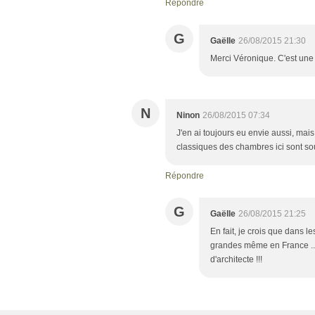
Répondre
G
Gaëlle
26/08/2015 21:30
Merci Véronique. C'est une p
N
Ninon
26/08/2015 07:34
J'en ai toujours eu envie aussi, mais
classiques des chambres ici sont sou
Répondre
G
Gaëlle
26/08/2015 21:25
En fait, je crois que dans 
grandes même en France ...
d'architecte !!!