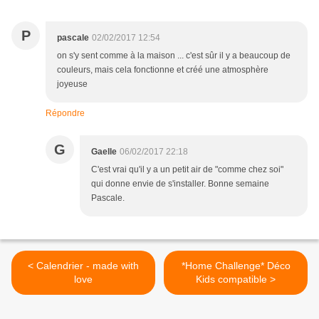
P
pascale
02/02/2017 12:54
on s'y sent comme à la maison ... c'est sûr il y a beaucoup de
couleurs, mais cela fonctionne et créé une atmosphère
joyeuse
Répondre
G
Gaelle
06/02/2017 22:18
C'est vrai qu'il y a un petit air de "comme chez soi"
qui donne envie de s'installer. Bonne semaine
Pascale.
< Calendrier - made with
*Home Challenge* Déco
love
Kids compatible >