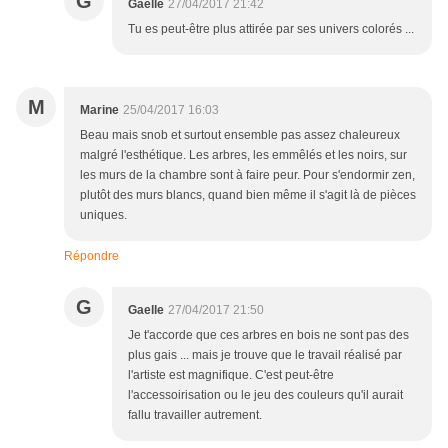
G
Gaelle
27/04/2017 21:42
Tu es peut-être plus attirée par ses univers colorés ...
M
Marine
25/04/2017 16:03
Beau mais snob et surtout ensemble pas assez chaleureux
malgré l'esthétique. Les arbres, les emmêlés et les noirs, sur
les murs de la chambre sont à faire peur. Pour s'endormir zen,
plutôt des murs blancs, quand bien même il s'agit là de pièces
uniques.
Répondre
G
Gaelle
27/04/2017 21:50
Je t'accorde que ces arbres en bois ne sont pas des
plus gais ... mais je trouve que le travail réalisé par
l'artiste est magnifique. C'est peut-être
l'accessoirisation ou le jeu des couleurs qu'il aurait
fallu travailler autrement.