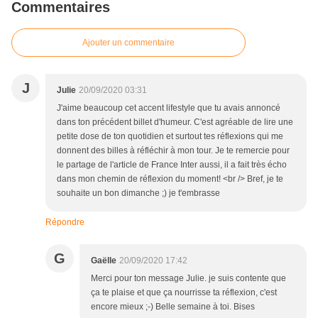
Commentaires
Ajouter un commentaire
J
Julie
20/09/2020 03:31
J'aime beaucoup cet accent lifestyle que tu avais annoncé
dans ton précédent billet d'humeur. C'est agréable de lire une
petite dose de ton quotidien et surtout tes réflexions qui me
donnent des billes à réfléchir à mon tour. Je te remercie pour
le partage de l'article de France Inter aussi, il a fait très écho
dans mon chemin de réflexion du moment! <br /> Bref, je te
souhaite un bon dimanche ;) je t'embrasse
Répondre
G
Gaëlle
20/09/2020 17:42
Merci pour ton message Julie. je suis contente que
ça te plaise et que ça nourrisse ta réflexion, c'est
encore mieux ;-) Belle semaine à toi. Bises