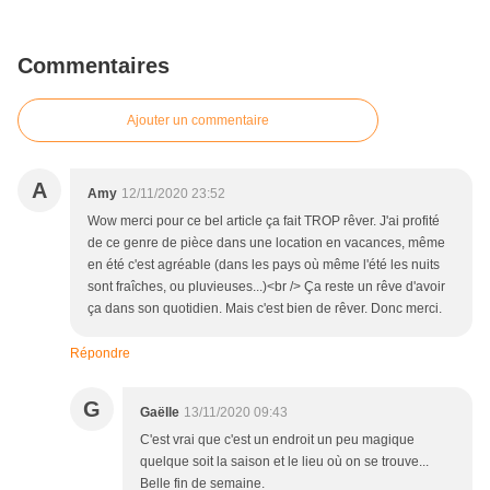
Commentaires
Ajouter un commentaire
A
Amy
12/11/2020 23:52
Wow merci pour ce bel article ça fait TROP rêver. J'ai profité
de ce genre de pièce dans une location en vacances, même
en été c'est agréable (dans les pays où même l'été les nuits
sont fraîches, ou pluvieuses...)<br /> Ça reste un rêve d'avoir
ça dans son quotidien. Mais c'est bien de rêver. Donc merci.
Répondre
G
Gaëlle
13/11/2020 09:43
C'est vrai que c'est un endroit un peu magique
quelque soit la saison et le lieu où on se trouve...
Belle fin de semaine.