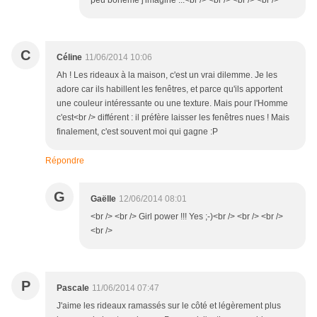
peu bohème j'imagine ...<br /> <br /> <br /> <br />
C
Céline
11/06/2014 10:06
Ah ! Les rideaux à la maison, c'est un vrai dilemme. Je les
adore car ils habillent les fenêtres, et parce qu'ils apportent
une couleur intéressante ou une texture. Mais pour l'Homme
c'est<br /> différent : il préfère laisser les fenêtres nues ! Mais
finalement, c'est souvent moi qui gagne :P
Répondre
G
Gaëlle
12/06/2014 08:01
<br /> <br /> Girl power !!! Yes ;-)<br /> <br /> <br />
<br />
P
Pascale
11/06/2014 07:47
J'aime les rideaux ramassés sur le côté et légèrement plus