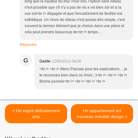
long que la hauteur du mur. Pour moi, l'option sans rideau
n'est possible que s'il n'y a pas de vis a vis bien sûr et si la
vue est<br /> dégagée et que l'encadrement de fenêtre est
esthétique. Un choix de rideau n'est jamais très simple, c'est
souvent le dernier élément que je choisis dans une pièce et
cela peut prendre beaucoup de<br /> temps....
Répondre
G
Gaëlle
12/06/2014 08:00
<br /> <br /> Merci Pascale pour tes explications ... je
te reconnais bien dans ce choix ;-)<br /> <br /> <br />
Bonne journée<br /> <br /> <br /> <br />
< Un esprit délicatement
Un appartement art
arty
nouveau meublé design >