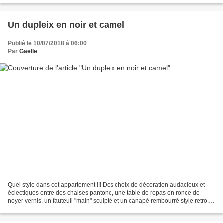
Un dupleix en noir et camel
Publié le 10/07/2018 à 06:00
Par
Gaëlle
Quel style dans cet appartement !!! Des choix de décoration audacieux et
éclectiques entre des chaises pantone, une table de repas en ronce de
noyer vernis, un fauteuil "main" sculpté et un canapé rembourré style retro...
Une palette de couleurs à dominante...