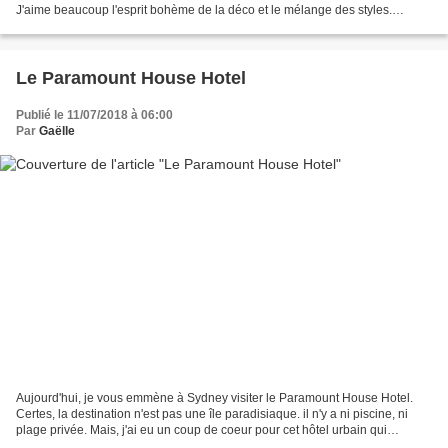
J'aime beaucoup l'esprit bohème de la déco et le mélange des styles.
L'espace est aéré. Le mobilier est léger et nomade....
Le Paramount House Hotel
Publié le 11/07/2018 à 06:00
Par
Gaëlle
Aujourd'hui, je vous emmène à Sydney visiter le Paramount House Hotel.
Certes, la destination n'est pas une île paradisiaque. il n'y a ni piscine, ni
plage privée. Mais, j'ai eu un coup de coeur pour cet hôtel urbain qui
mélange esprit authentique et...