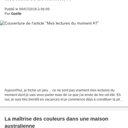
Publié le 06/07/2018 à 06:00
Par
Gaëlle
Aujourd'hui, je triche un peu ... ce ne sont pas vraiment mes lectures du
moment dont je vais vous parler mais de ce que j'ai envie de lire cet été. Eh
oui, je suis très bientôt en vacances et je commence déjà à constituer la pile
des bouquins que j'ai...
La maîtrise des couleurs dans une maison
australienne