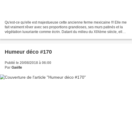
Qu'est-ce qu'elle est majestueuse cette ancienne ferme mexicaine !!! Elle me
fait vraiment rêver avec ses proportions grandioses, ses murs patinés et la
végétation luxuriante comme écrin. Datant du milieu du XIXème siècle, elle a
été laissé à l'abandon...
Humeur déco #170
Publié le 20/08/2018 à 06:00
Par
Gaëlle