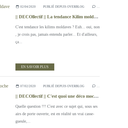
02/04/2020
PUBLIÉ DEPUIS OVERBLOG
…
|| DECOllectif || La tendance Kilim moldave
C'est tendance les kilims moldaves ? Euh... oui, non
, je crois pas, jamais entendu parler... Et d'ailleurs,
ça...
EN SAVOIR PLUS
07/02/2020
PUBLIÉ DEPUIS OVERBLOG
…
|| DECOllectif || C'est quoi une déco moche ?
Quelle question !!! C'est avec ce sujet qui, sous ses
airs de porte ouverte, est en réalité un vrai casse-
gueule,...