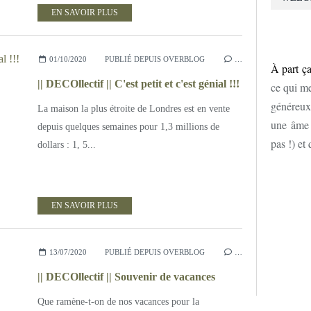
EN SAVOIR PLUS
01/10/2020
PUBLIÉ DEPUIS OVERBLOG
…
À part ça
|| DECOllectif || C'est petit et c'est génial !!!
ce qui me
généreux
La maison la plus étroite de Londres est en vente
une âme d
depuis quelques semaines pour 1,3 millions de
pas !) et
dollars : 1, 5...
EN SAVOIR PLUS
13/07/2020
PUBLIÉ DEPUIS OVERBLOG
…
|| DECOllectif || Souvenir de vacances
Que ramène-t-on de nos vacances pour la