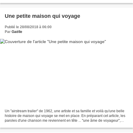
grande porte d'entrée...
Une petite maison qui voyage
Publié le 28/08/2018 à 06:00
Par
Gaëlle
Un "airstream trailer" de 1962, une artiste et sa famille et voilà qu'une belle
histoire de maison qui voyage se met en place. En préparant cet article, les
paroles d'une chanson me reviennent en tête ... "une âme de voyageur",
sans que je sois parvenu...