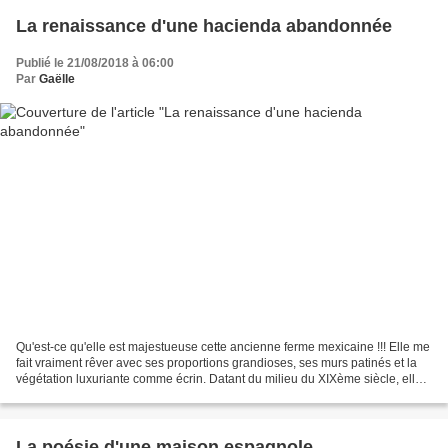
La renaissance d'une hacienda abandonnée
Publié le 21/08/2018 à 06:00
Par
Gaëlle
Qu'est-ce qu'elle est majestueuse cette ancienne ferme mexicaine !!! Elle me
fait vraiment rêver avec ses proportions grandioses, ses murs patinés et la
végétation luxuriante comme écrin. Datant du milieu du XIXème siècle, elle a
été laissé à l'abandon...
La poésie d'une maison espagnole