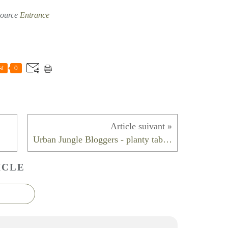
ource
Entrance
st
0
Urban Jungle Bloggers - planty table setting
ICLE