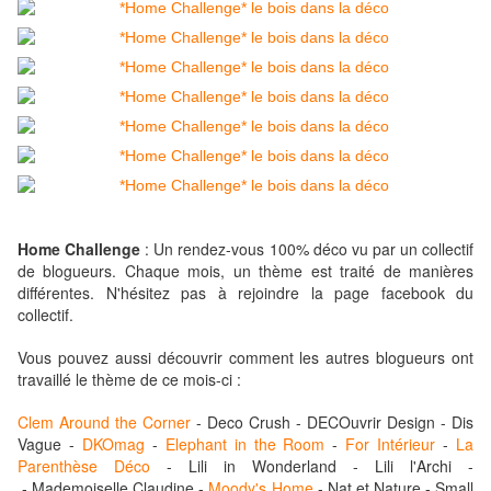
Home Challenge
: Un rendez-vous 100% déco vu par un collectif
de blogueurs. Chaque mois, un thème est traité de manières
différentes. N'hésitez pas à rejoindre la page facebook du
collectif.
Vous pouvez aussi découvrir comment les autres blogueurs ont
travaillé le thème de ce mois-ci :
Clem Around the Corner
-
Deco Crush
-
DECOuvrir Design
- Dis
Vague -
DKOmag
-
Elephant in the Room
-
For Intérieur
-
La
Parenthèse Déco
-
Lili in Wonderland -
Lili l'Archi
-
-
Mademoiselle Claudine
-
Moody's Home
-
Nat et Nature
-
Small