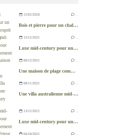
15/02/2026
…
Bois et pierre pour un chalet à l'esprit wabi-sabi
13/12/2021
…
Luxe mid-century pour un appartement brésilien
06/12/2021
…
Une maison de plage comme un chalet
08/11/2021
…
Une villa australienne mid-century
13/12/2021
…
Luxe mid-century pour un appartement brésilien
04/10/2021
…