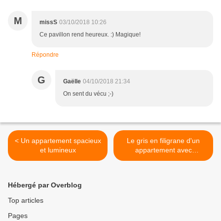
M
missS
03/10/2018 10:26
Ce pavillon rend heureux. :) Magique!
Répondre
G
Gaëlle
04/10/2018 21:34
On sent du vécu ;-)
< Un appartement spacieux
Le gris en filigrane d'un
et lumineux
appartement avec
mezzanine et terrasse >
Hébergé par Overblog
Top articles
Pages