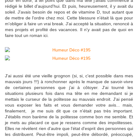
pour en sortir, à tel point que dans ma tête j'avais commencé à
rédigé le billet d'aujourd'hui. Et puis, heureusement, il y avait du
soleil. J'avais besoin de repos et de vitamine D, tout autant que
de mettre de l'ordre chez moi. Cette blessure n'était là que pour
m'obliger à faire un vrai break. J'ai accepté la situation, renoncé à
mes projets et profité des vacances. Il n'y avait pas de quoi en
faire tout un roman ici.
J'ai aussi été une vieille grognon (si, si, c'est possible dans mes
mauvais jours !!!) à ronchonner après le manque de savoir-vivre
de certaines personnes que j'ai à côtoyer. J'ai tourné les
situations plusieurs fois dans ma tête en me demandant si je
mettais le curseur de la politesse au mauvais endroit. J'ai pensé
vous exposer les faits et vous demander votre avis... mais,
finalement, je me suis dit que ce n'était pas très important.
J'établis mon barème de la politesse comme bon me semble. Et
je mets au placard ce que je ressens comme des impolitesses.
Elles ne révèlent rien d'autre que l'état d'esprit des personnes qui
les distribuent. Peut-être impoli, peut-être débordé, préoccupé,