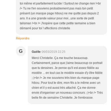
toi même et parfaitement lucide ! Surtout ne change rien !<br
/> Tu ne t'en souviens probablement pas mais ton petit
présent (un marque page hibou) ne me quitte pas depuis 2
ans. Il a une grande valeur pour moi...une sorte de petit
talisman !<br /> J'espère que cette petite semaine a bien
démarré pour toi ! affections christelle
Répondre
G
Gaëlle
06/03/2019 22:25
Merci Christelle. Ça me touche beaucoup.
Certainement, parce que j'aime beaucoup ce portrait
que tu dessines. Je pense qu'il est assez fidèle au
modèle ... en tout cas le modèle essaie d'y être fidèle
;-)<br /> Je me souviens très bien du marque page
hibou. Pour tout te dire, mon fils a le même avec un
chien et il y est aussi très attaché. Ça me donne
envie d'organiser un nouveau concours ;-)<br /> Très
belle fin de semaine Christelle. Je t'embrasse.