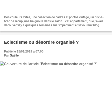
Des couleurs fortes, une collection de cadres et photos vintage, un bric-à-
brac de récup, une baignoire dans le salon... cet appartement, que j'avais
découvert il y a quelques semaines sur l'impertinent et savoureux blog
Berenice Big, avait retenu toute...
Eclectisme ou désordre organisé ?
Publié le 15/01/2019 à 07:00
Par
Gaëlle