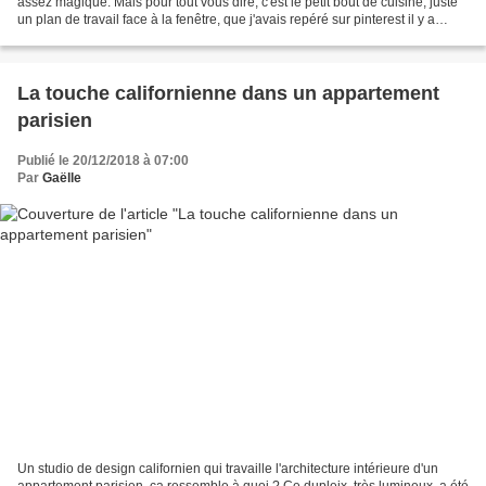
assez magique. Mais pour tout vous dire, c'est le petit bout de cuisine, juste
un plan de travail face à la fenêtre, que j'avais repéré sur pinterest il y a
quelques semaines. J'ai...
La touche californienne dans un appartement
parisien
Publié le 20/12/2018 à 07:00
Par
Gaëlle
Un studio de design californien qui travaille l'architecture intérieure d'un
appartement parisien, ça ressemble à quoi ? Ce dupleix, très lumineux, a été