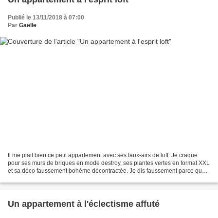
Publié le 13/11/2018 à 07:00
Par
Gaëlle
Il me plait bien ce petit appartement avec ses faux-airs de loft. Je craque
pour ses murs de briques en mode destroy, ses plantes vertes en format XXL
et sa déco faussement bohème décontractée. Je dis faussement parce que,
l'air de rien, les espaces sont...
Un appartement à l'éclectisme affuté