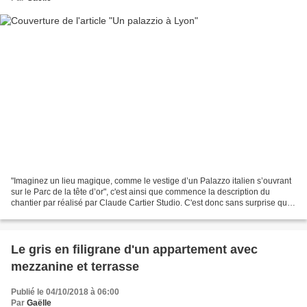
"Imaginez un lieu magique, comme le vestige d’un Palazzo italien s’ouvrant
sur le Parc de la tête d’or", c'est ainsi que commence la description du
chantier par réalisé par Claude Cartier Studio. C'est donc sans surprise que
j'ai retrouvé quelques-uns...
Le gris en filigrane d'un appartement avec
mezzanine et terrasse
Publié le 04/10/2018 à 06:00
Par
Gaëlle