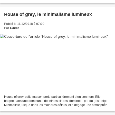
L'espace est, ici, plus vaste et perd,...
House of grey, le minimalisme lumineux
Publié le 11/12/2018 à 07:00
Par
Gaëlle
House of grey, cette maison porte particulièrement bien son nom. Elle
baigne dans une dominante de teintes claires, dominées par du gris beige.
Minimaliste jusque dans les moindres détails, elle dégage une atmosphère
de luxe discret. Appartenant à la...