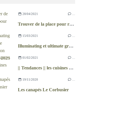
28/04/2021
…
Trouver de la place pour ranger
15/03/2021
…
Illuminating et ultimate gray, le bon duo pour 2021 ?
01/02/2021
…
|| Tendances || les cuisines en 2021
19/11/2020
…
Les canapés Le Corbusier