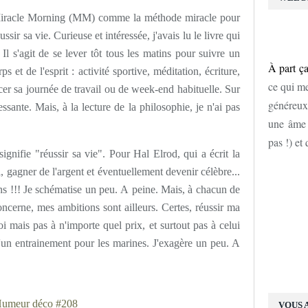
e Miracle Morning (MM) comme la méthode miracle pour
ssir sa vie. Curieuse et intéressée, j'avais lu le livre qui
l s'agit de se lever tôt tous les matins pour suivre un
À part ça
 et de l'esprit : activité sportive, méditation, écriture,
ce qui me
er sa journée de travail ou de week-end habituelle. Sur
généreux
essante. Mais, à la lecture de la philosophie, je n'ai pas
une âme d
pas !) et
gnifie "réussir sa vie". Pour Hal Elrod, qui a écrit la
, gagner de l'argent et éventuellement devenir célèbre...
ns !!! Je schématise un peu. A peine. Mais, à chacun de
oncerne, mes ambitions sont ailleurs. Certes, réussir ma
i mais pas à n'importe quel prix, et surtout pas à celui
un entrainement pour les marines. J'exagère un peu. A
VOUS 