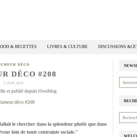
FOOD & RECETTES
LIVRES & CULTURE
DISCUSSIONS &C
HUMEUR DÉCO
NEWS
R DÉCO #208
3 JUIN 2019
lle et publié depuis Overblog
RECH
il fallait le chercher dans la splendeur plutôt que dans
veur loin de toute contrainte sociale."
WELC