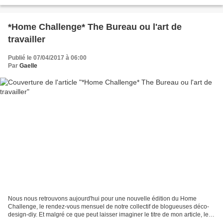
Graham Baba Architects et Brian Paquette...
*Home Challenge* The Bureau ou l'art de
travailler
Publié le 07/04/2017 à 06:00
Par
Gaelle
Nous nous retrouvons aujourd'hui pour une nouvelle édition du Home
Challenge, le rendez-vous mensuel de notre collectif de blogueuses déco-
design-diy. Et malgré ce que peut laisser imaginer le titre de mon article, le
sujet n'est pas le bureau, mais le...