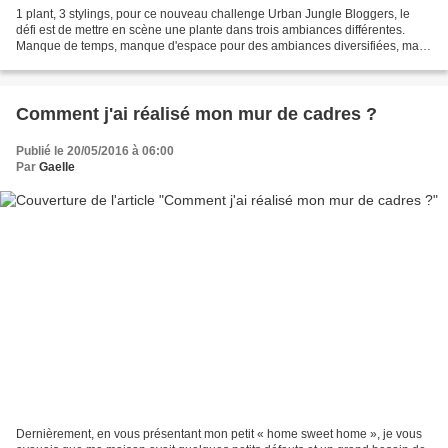
1 plant, 3 stylings, pour ce nouveau challenge Urban Jungle Bloggers, le
défi est de mettre en scène une plante dans trois ambiances différentes.
Manque de temps, manque d'espace pour des ambiances diversifiées, mais
finalement, je me suis quand même...
Comment j'ai réalisé mon mur de cadres ?
Publié le 20/05/2016 à 06:00
Par
Gaelle
Dernièrement, en vous présentant mon petit « home sweet home », je vous