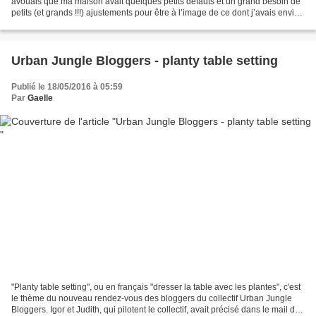
avouais que ma maison avait quelques petits défauts et un grand besoin de
petits (et grands !!!) ajustements pour être à l’image de ce dont j’avais envie.
Je n’ai toujours pas refait...
Urban Jungle Bloggers - planty table setting
Publié le 18/05/2016 à 05:59
Par
Gaelle
"Planty table setting", ou en français "dresser la table avec les plantes", c'est
le thème du nouveau rendez-vous des bloggers du collectif Urban Jungle
Bloggers. Igor et Judith, qui pilotent le collectif, avait précisé dans le mail de