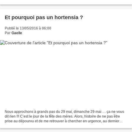
présentation de...
Et pourquoi pas un hortensia ?
Publié le 13/05/2016 à 06:00
Par
Gaelle
Nous approchons à grands pas du 29 mai, dimanche 29 mai … ça ne vous
dit rien !!! C’est le jour de la fête des mères. Alors, histoire de ne pas être
prise au dépourvu et de me retrouver à chercher en urgence, au dernier
moment, le cadeau qui fera plaisir,...