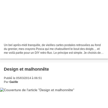
Un bel après-midi tranquille, de vieilles cartes postales retrouvées au fond
du grenier, mes crayons Posca qui me chatouillent le bout des doigts ... et
me voilà partie pour un DIY retro-fluo. Le principe est simple. Je choisis des
cartes anciennes avec...
Design et malhonnête
Publié le 05/03/2014 à 06:51
Par
Gaëlle