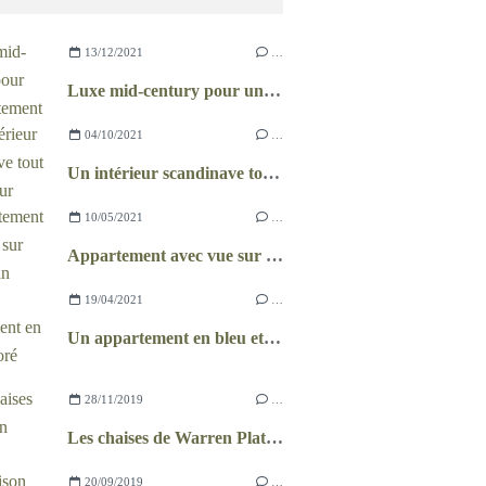
13/12/2021
…
Luxe mid-century pour un appartement brésilien
04/10/2021
…
Un intérieur scandinave tout en douceur
10/05/2021
…
Appartement avec vue sur Manhattan
19/04/2021
…
Un appartement en bleu et doré
28/11/2019
…
Les chaises de Warren Platner
20/09/2019
…