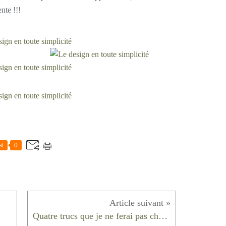
ente !!!
st
0
Quatre trucs que je ne ferai pas chez moi #12