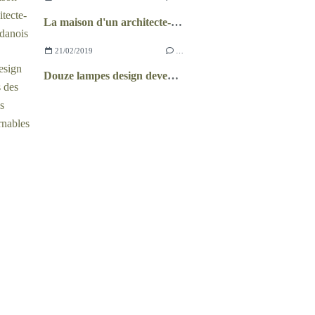
La maison d'un architecte-designer danois
21/02/2019
…
Douze lampes design devenues des références incontournables