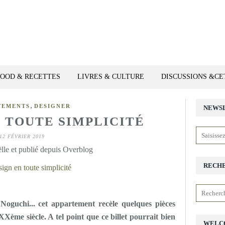
FOOD & RECETTES
LIVRES & CULTURE
DISCUSSIONS &C
,
TEMENTS
DESIGNER
NEWS
N TOUTE SIMPLICITÉ
12 FÉVRIER 2019
lle et publié depuis Overblog
RECH
oguchi... cet appartement recèle quelques pièces
Xème siècle. A tel point que ce billet pourrait bien
WELC