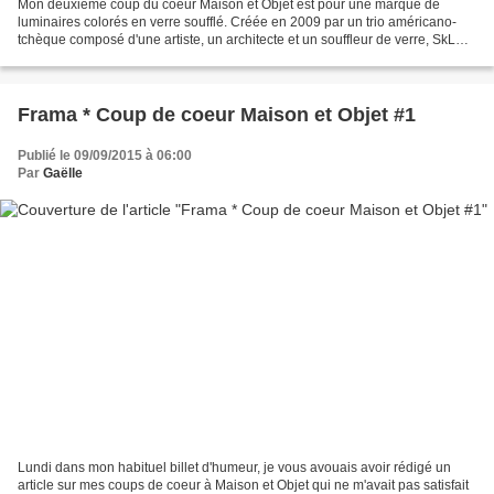
Mon deuxième coup du coeur Maison et Objet est pour une marque de
luminaires colorés en verre soufflé. Créée en 2009 par un trio américano-
tchèque composé d'une artiste, un architecte et un souffleur de verre, SkLO
s'appuie sur le savoir-faire des artisans...
Frama * Coup de coeur Maison et Objet #1
Publié le 09/09/2015 à 06:00
Par
Gaëlle
Lundi dans mon habituel billet d'humeur, je vous avouais avoir rédigé un
article sur mes coups de coeur à Maison et Objet qui ne m'avait pas satisfait