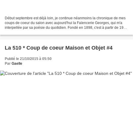
Début septembre est déjà loin, je continue néanmoins la chronique de mes
coups de coeur du salon avec aujourd'hui la Faïencerie Georges, qui m'a
interpellée par sa poésie du quotidien. Fondé en 1898, c'est à partir de 1926
qui la famille Georges entre...
La 510 * Coup de coeur Maison et Objet #4
Publié le 21/10/2015 à 05:50
Par
Gaelle