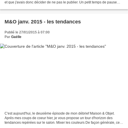
et que j'avais donc décider de ne pas le publier. Un petit temps de pause
m'était nécessaire pour savoir...
M&O janv. 2015 - les tendances
Publié le 27/01/2015 à 07:00
Par
Gaëlle
C'est aujourd'hui, le deuxième épisode de mon débrief Maison & Objet.
Après mes coups de coeur hier, je vous propose un tour d'horizon des
tendances repérées sur le salon. Mixer les couleurs De façon générale, ce
sont plutôt des tons neutres qui dominent...